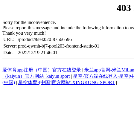
403
Sorry for the inconvenience.
Please report this message and include the following information to us
Thank you very much!
URL:
/product/8/tel:020-87566596
Server:
prod-qwmh-bj7-pool203-frontend-static-01
Date:
2025/12/19 21:46:01
爱体育app注册（中国）官方在线登录
|
米兰app官网-米兰MiLan
（kaiyun）官方网站_kaiyun sport
|
星空·官方端在线登入-星空(中
(中国)
|
星空体育·(中国)官方网站-XINGKONG SPORT
|